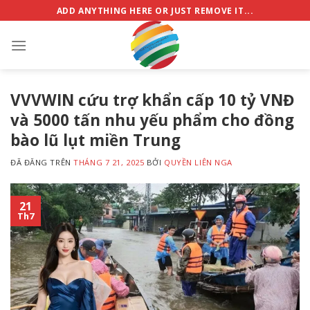
Chuyển
ADD ANYTHING HERE OR JUST REMOVE IT...
đến
nội
dung
VVVWIN cứu trợ khẩn cấp 10 tỷ VNĐ
và 5000 tấn nhu yếu phẩm cho đồng
bào lũ lụt miền Trung
ĐÃ ĐĂNG TRÊN
THÁNG 7 21, 2025
BỞI
QUYỀN LIÊN NGA
21
Th7