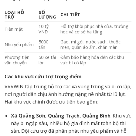
LOẠI HỖ
SỐ
CHI TIẾT
TRỢ
LƯỢNG
10 tỷ
Hỗ trợ khôi phục nhà cửa, trường
Tiền mặt
VNĐ
học và cơ sở hạ tầng
5000
Gạo, mì gói, nước sạch, thuốc
Nhu yếu phẩm
tấn
men, quần áo ấm, chăn màn
Phương tiện
50 xe tải
Đảm bảo hàng hóa đến các khu
vận chuyển
lớn
vực bị cô lập
Các khu vực cứu trợ trọng điểm
VVVWIN tập trung hỗ trợ các xã vùng trũng và bị cô lập,
nơi người dân chịu ảnh hưởng nặng nề nhất từ lũ lụt.
Hai khu vực chính được ưu tiên bao gồm:
Xã Quảng Sơn, Quảng Trạch, Quảng Bình
: Khu vực
này bị ngập sâu, nhiều hộ gia đình mất toàn bộ tài
sản. Đội cứu trợ đã phân phát nhu yếu phẩm và hỗ