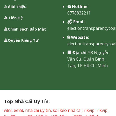
☎️ Hotline
:
🔺
Giới thiệu
0778832211
🔺
Liên Hệ
📬 Email
:
electiontransparencycoal
🔺
Chính Sách Bảo Mật
🌐 Website
:
🔺
Quyền Riêng Tư
electiontransparencycoal
🏢 Địa chỉ
: 93 Nguyễn
Văn Cự, Quận Bình
Tân, TP Hồ Chí Minh
Top Nhà Cái Uy Tín:
w88
,
ee88
,
nhà cái uy tín
,
soi kèo nhà cái
,
rikvip
,
rikvip
,