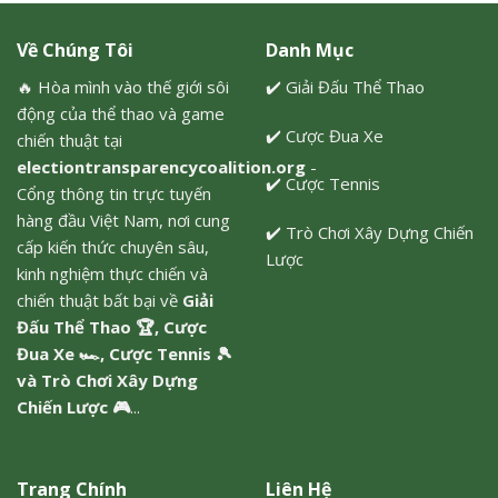
Về Chúng Tôi
Danh Mục
🔥 Hòa mình vào thế giới sôi
✔️
Giải Đấu Thể Thao
động của thể thao và game
✔️
Cược Đua Xe
chiến thuật tại
electiontransparencycoalition.org
-
✔️
Cược Tennis
Cổng thông tin trực tuyến
hàng đầu Việt Nam, nơi cung
✔️
Trò Chơi Xây Dựng Chiến
cấp kiến thức chuyên sâu,
Lược
kinh nghiệm thực chiến và
chiến thuật bất bại về
Giải
Đấu Thể Thao
🏆,
Cược
Đua Xe
🏎️,
Cược Tennis
🎾
và
Trò Chơi Xây Dựng
Chiến Lược
🎮
...
Trang Chính
Liên Hệ