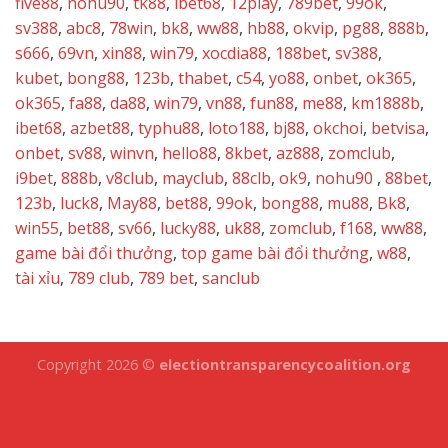
five88
,
nohu90
,
tk88
,
ibet68
,
12play
,
789bet
,
99ok
,
sv388
,
abc8
,
78win
,
bk8
,
ww88
,
hb88
,
okvip
,
pg88
,
888b
,
s666
,
69vn
,
xin88
,
win79
,
xocdia88
,
188bet
,
sv388
,
kubet
,
bong88
,
123b
,
thabet
,
c54
,
yo88
,
onbet
,
ok365
,
ok365
,
fa88
,
da88
,
win79
,
vn88
,
fun88
,
me88
,
km1888b
,
ibet68
,
azbet88
,
typhu88
,
loto188
,
bj88
,
okchoi
,
betvisa
,
onbet
,
sv88
,
winvn
,
hello88
,
8kbet
,
az888
,
zomclub
,
i9bet
,
888b
,
v8club
,
mayclub
,
88clb
,
ok9
,
nohu90
,
88bet
,
123b
,
luck8
,
May88
,
bet88
,
99ok
,
bong88
,
mu88
,
Bk8
,
win55
,
bet88
,
sv66
,
lucky88
,
uk88
,
zomclub
,
f168
,
ww88
,
game bài đổi thưởng
,
top game bài đổi thưởng
,
w88
,
tài xỉu
,
789 club
,
789 bet
,
sanclub
Copyright 2026 ©
electiontransparencycoalition.org