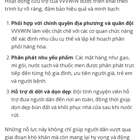
Hoạt động cứu trợ của VVVWIN được triển khai theo
trình tự rõ ràng, đảm bảo hiệu quả và minh bạch:
Phối hợp với chính quyền địa phương và quân đội
:
VVVWIN làm việc chặt chẽ với các cơ quan chức năng
để xác định nhu cầu cụ thể và lập kế hoạch phân
phối hàng hóa.
Phân phát nhu yếu phẩm
: Các mặt hàng như gạo,
mì gói, nước sạch và thuốc men được phân phát trực
tiếp đến từng hộ gia đình, ưu tiên người già, trẻ em
và người bệnh.
Hỗ trợ di dời và dọn dẹp
: Đội tình nguyện viên hỗ
trợ đưa người dân đến nơi an toàn, đồng thời giúp
dọn dẹp bùn đất và khôi phục nhà cửa sau khi nước
rút.
Những nỗ lực này không chỉ giúp người dân vượt qua
giai đoạn khó khăn mà còn mang lại hy vọng và động