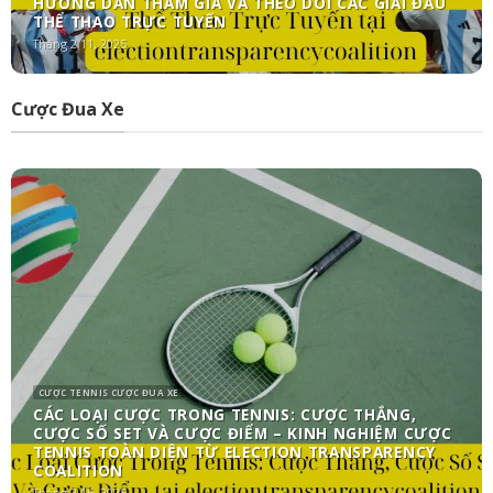
HƯỚNG DẪN THAM GIA VÀ THEO DÕI CÁC GIẢI ĐẤU
THỂ THAO TRỰC TUYẾN
Tháng 2 11, 2025
Cược Đua Xe
CƯỢC TENNIS CƯỢC ĐUA XE
CÁC LOẠI CƯỢC TRONG TENNIS: CƯỢC THẮNG,
CƯỢC SỐ SET VÀ CƯỢC ĐIỂM – KINH NGHIỆM CƯỢC
TENNIS TOÀN DIỆN TỪ ELECTION TRANSPARENCY
COALITION
Tháng 2 16, 2025