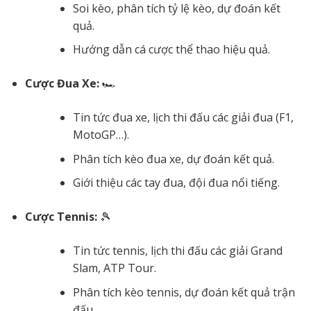
Soi kèo, phân tích tỷ lệ kèo, dự đoán kết
quả.
Hướng dẫn cá cược thể thao hiệu quả.
Cược Đua Xe:
🏎️
Tin tức đua xe, lịch thi đấu các giải đua (F1,
MotoGP…).
Phân tích kèo đua xe, dự đoán kết quả.
Giới thiệu các tay đua, đội đua nổi tiếng.
Cược Tennis:
🎾
Tin tức tennis, lịch thi đấu các giải Grand
Slam, ATP Tour.
Phân tích kèo tennis, dự đoán kết quả trận
đấu.