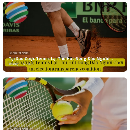
CƯỢC TENNIS
Tại Sao Cược Tennis Lại Thu Hút Đông Đảo Người
Chơi?
Tháng 2 16, 2025
CƯỢC TENNIS