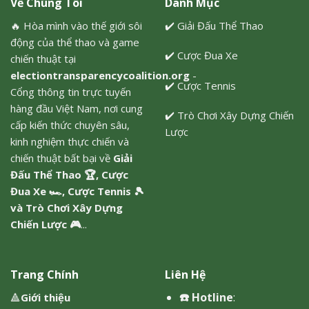
Về Chúng Tôi
Danh Mục
🔥 Hòa mình vào thế giới sôi
✔️
Giải Đấu Thể Thao
động của thể thao và game
✔️
Cược Đua Xe
chiến thuật tại
electiontransparencycoalition.org
-
✔️
Cược Tennis
Cổng thông tin trực tuyến
hàng đầu Việt Nam, nơi cung
✔️
Trò Chơi Xây Dựng Chiến
cấp kiến thức chuyên sâu,
Lược
kinh nghiệm thực chiến và
chiến thuật bất bại về
Giải
Đấu Thể Thao
🏆,
Cược
Đua Xe
🏎️,
Cược Tennis
🎾
và
Trò Chơi Xây Dựng
Chiến Lược
🎮
...
Trang Chính
Liên Hệ
☎️ Hotline
:
🔺
Giới thiệu