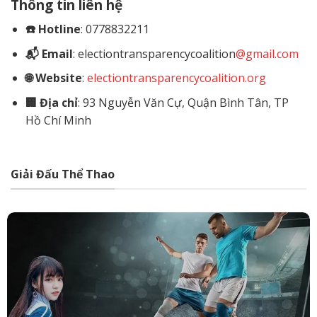
Thông tin liên hệ
☎️ Hotline
: 0778832211
📬 Email
: electiontransparencycoalition
@gmail.com
🌐 Website
:
electiontransparencycoalition.org
🏢 Địa chỉ
: 93 Nguyễn Văn Cự, Quận Bình Tân, TP
Hồ Chí Minh
Giải Đấu Thể Thao