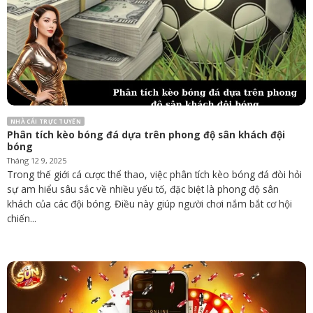
NHÀ CÁI TRỰC TUYẾN
Phân tích kèo bóng đá dựa trên phong độ sân khách đội
bóng
Tháng 12 9, 2025
Trong thế giới cá cược thể thao, việc phân tích kèo bóng đá đòi hỏi
sự am hiểu sâu sắc về nhiều yếu tố, đặc biệt là phong độ sân
khách của các đội bóng. Điều này giúp người chơi nắm bắt cơ hội
chiến...