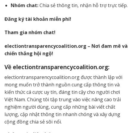
Nhóm chat:
Chia sẻ thông tin, nhận hỗ trợ trực tiếp.
Đăng ký tài khoản miễn phí!
Tham gia nhóm chat!
electiontransparencycoalition.org – Nơi đam mê và
chiến thắng hội ngộ!
Về electiontransparencycoalition.org:
electiontransparencycoalition.org được thành lập với
mong muốn trở thành nguồn cung cấp thông tin và
kiến thức cá cược uy tín, đáng tin cậy cho người chơi
Việt Nam. Chúng tôi tập trung vào việc nâng cao trải
nghiệm người dùng, cung cấp những bài viết chất
lượng, cập nhật thông tin nhanh chóng và xây dựng
cộng đồng chia sẻ sôi nổi.