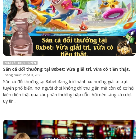
NHÀ CÁI TRỰC TUYẾN
Săn cá đổi thưởng tại 8xbet: Vừa giải trí, vừa có tiền thật.
Tháng mười một 9, 2025
Săn cá đổi thưởng tại 8xbet đang trở thành xu hướng giải trí trực
tuyến phổ biến, nơi người chơi không chỉ thư giãn mà còn có cơ hội
kiếm tiền thật qua các phần thưởng hấp dẫn. Với nền tảng cá cược
uy tín...