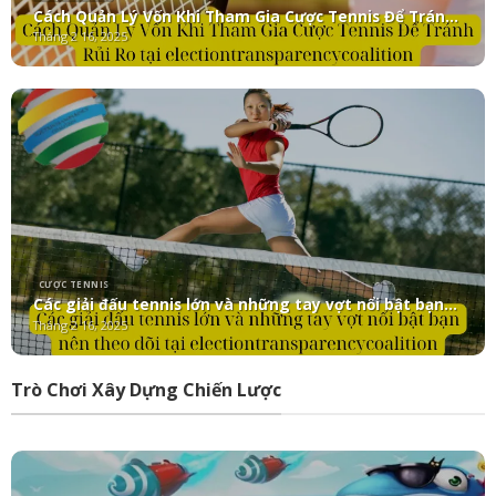
Cách Quản Lý Vốn Khi Tham Gia Cược Tennis Để Tránh
Rủi Ro: Cẩm Nang Toàn Diện Cho Người Chơi Thông
Tháng 2 16, 2025
Minh
CƯỢC TENNIS
Các giải đấu tennis lớn và những tay vợt nổi bật bạn
nên theo dõi – electiontransparencycoalition
Tháng 2 16, 2025
Trò Chơi Xây Dựng Chiến Lược