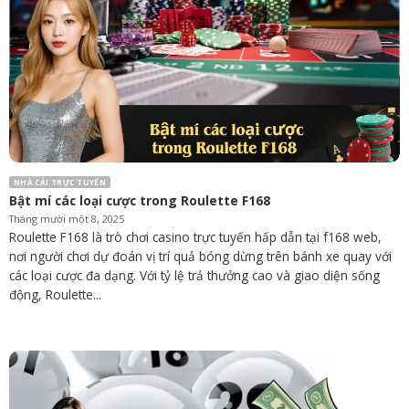
NHÀ CÁI TRỰC TUYẾN
Bật mí các loại cược trong Roulette F168
Tháng mười một 8, 2025
Roulette F168 là trò chơi casino trực tuyến hấp dẫn tại f168 web,
nơi người chơi dự đoán vị trí quả bóng dừng trên bánh xe quay với
các loại cược đa dạng. Với tỷ lệ trả thưởng cao và giao diện sống
động, Roulette...