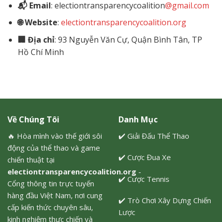
📬 Email
: electiontransparencycoalition
@gmail.com
🌐 Website
:
electiontransparencycoalition.org
🏢 Địa chỉ
: 93 Nguyễn Văn Cự, Quận Bình Tân, TP
Hồ Chí Minh
Về Chúng Tôi
Danh Mục
🔥 Hòa mình vào thế giới sôi
✔️
Giải Đấu Thể Thao
động của thể thao và game
✔️
Cược Đua Xe
chiến thuật tại
electiontransparencycoalition.org
-
✔️
Cược Tennis
Cổng thông tin trực tuyến
hàng đầu Việt Nam, nơi cung
✔️
Trò Chơi Xây Dựng Chiến
cấp kiến thức chuyên sâu,
Lược
kinh nghiệm thực chiến và