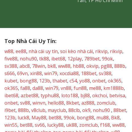
Tân, TP Hồ Chí Minh
Top Nhà Cái Uy Tín:
w88
,
ee88
,
nhà cái uy tín
,
soi kèo nhà cái
,
rikvip
,
rikvip
,
five88
,
nohu90
,
tk88
,
ibet68
,
12play
,
789bet
,
99ok
,
sv388
,
abc8
,
78win
,
bk8
,
ww88
,
hb88
,
okvip
,
pg88
,
888b
,
s666
,
69vn
,
xin88
,
win79
,
xocdia88
,
188bet
,
sv388
,
kubet
,
bong88
,
123b
,
thabet
,
c54
,
yo88
,
onbet
,
ok365
,
ok365
,
fa88
,
da88
,
win79
,
vn88
,
fun88
,
me88
,
km1888b
,
ibet68
,
azbet88
,
typhu88
,
loto188
,
bj88
,
okchoi
,
betvisa
,
onbet
,
sv88
,
winvn
,
hello88
,
8kbet
,
az888
,
zomclub
,
i9bet
,
888b
,
v8club
,
mayclub
,
88clb
,
ok9
,
nohu90
,
88bet
,
123b
,
luck8
,
May88
,
bet88
,
99ok
,
bong88
,
mu88
,
Bk8
,
win55
,
bet88
,
sv66
,
lucky88
,
uk88
,
zomclub
,
f168
,
ww88
,