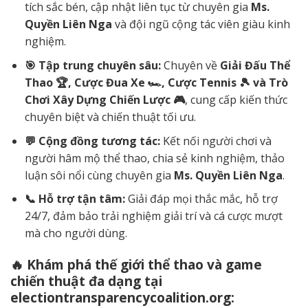
tích sắc bén, cập nhật liên tục từ chuyên gia
Ms.
Quyền Liên Nga
và đội ngũ cộng tác viên giàu kinh
nghiệm.
🎯 Tập trung chuyên sâu:
Chuyên về
Giải Đấu Thể
Thao
🏆, Cược Đua Xe
🏎️, Cược Tennis
🎾 và Trò
Chơi Xây Dựng Chiến Lược
🎮
, cung cấp kiến thức
chuyên biệt và chiến thuật tối ưu.
💬 Cộng đồng tương tác:
Kết nối người chơi và
người hâm mộ thể thao, chia sẻ kinh nghiệm, thảo
luận sôi nổi cùng chuyên gia
Ms. Quyền Liên Nga
.
📞 Hỗ trợ tận tâm:
Giải đáp mọi thắc mắc, hỗ trợ
24/7, đảm bảo trải nghiệm giải trí và cá cược mượt
mà cho người dùng.
🔥 Khám phá thế giới thể thao và game
chiến thuật đa dạng tại
electiontransparencycoalition.org: