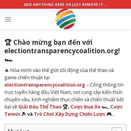
Chuyển
ADD ANYTHING HERE OR JUST REMOVE IT...
đến
nội
dung
🏆 Chào mừng bạn đến với
electiontransparencycoalition.org!
🏎️
🔥 Hòa mình vào thế giới sôi động của thể thao và
game chiến thuật tại
electiontransparencycoalition.org
– Cổng thông tin
trực tuyến hàng đầu Việt Nam, nơi cung cấp kiến thức
chuyên sâu, kinh nghiệm thực chiến và chiến thuật bất
bại về
Giải Đấu Thể Thao
🏆,
Cược Đua Xe
🏎️,
Cược
Tennis
🎾 và
Trò Chơi Xây Dựng Chiến Lược
🎮
…