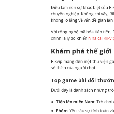
Điều làm nên sự khác biệt của Ri
chuyên nghiệp. Không chỉ vậy, Ri
không lo lắng về vấn đề gian lận.
Với công nghệ mã hóa tiên tiến, 
chính là lý do khiến
Nhà cái Rikvi
Khám phá thế giới 
Rikvip mang đến một thư viện ga
sở thích của người chơi.
Top game bài đổi thưởn
Dưới đây là danh sách những trò 
Tiến lên miền Nam
: Trò chơi
Phỏm
: Yêu cầu sự tính toán v