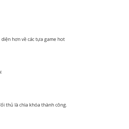
n diện hơn về các tựa game hot
:
đối thủ là chìa khóa thành công.