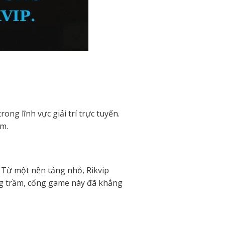
ng lĩnh vực giải trí trực tuyến.
am.
 Từ một nền tảng nhỏ, Rikvip
ng trầm, cổng game này đã khẳng