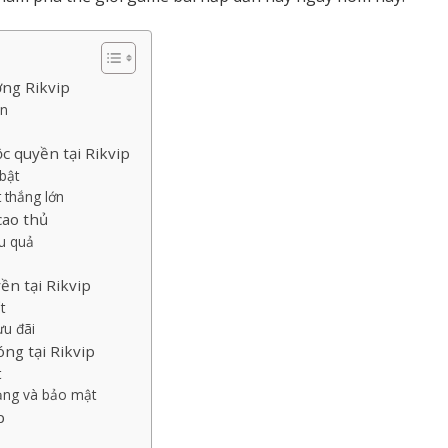
ởng Rikvip
ển
c quyền tại Rikvip
bật
 thắng lớn
cao thủ
ệu quả
ền tại Rikvip
t
u đãi
ng tại Rikvip
t
ạng và bảo mật
p