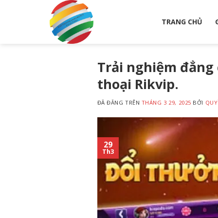
Chuyển
đến
TRANG CHỦ
nội
dung
Trải nghiệm đẳng 
thoại Rikvip.
ĐÃ ĐĂNG TRÊN
THÁNG 3 29, 2025
BỞI
QUY
29
Th3