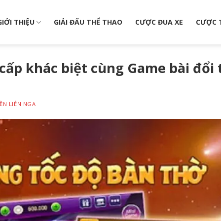
GIỚI THIỆU
GIẢI ĐẤU THỂ THAO
CƯỢC ĐUA XE
CƯỢC 
cấp khác biệt cùng Game bài đổi
ỀN LIÊN NGA