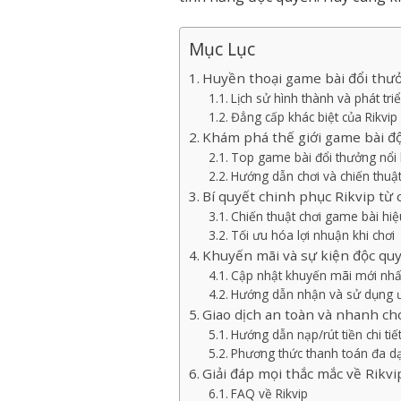
Mục Lục
Huyền thoại game bài đổi thư
Lịch sử hình thành và phát tri
Đẳng cấp khác biệt của Rikvip
Khám phá thế giới game bài độ
Top game bài đổi thưởng nổi 
Hướng dẫn chơi và chiến thuật
Bí quyết chinh phục Rikvip từ 
Chiến thuật chơi game bài hi
Tối ưu hóa lợi nhuận khi chơi
Khuyến mãi và sự kiện độc quy
Cập nhật khuyến mãi mới nhấ
Hướng dẫn nhận và sử dụng ư
Giao dịch an toàn và nhanh chó
Hướng dẫn nạp/rút tiền chi tiế
Phương thức thanh toán đa d
Giải đáp mọi thắc mắc về Rikvi
FAQ về Rikvip