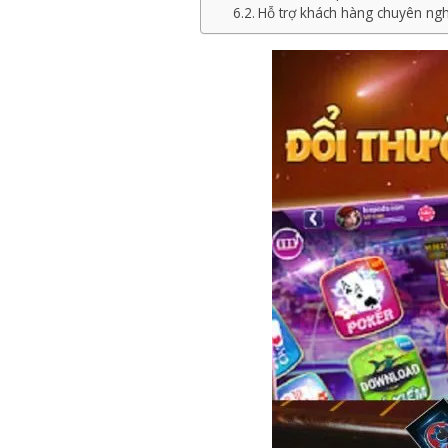
Hỗ trợ khách hàng chuyên ng