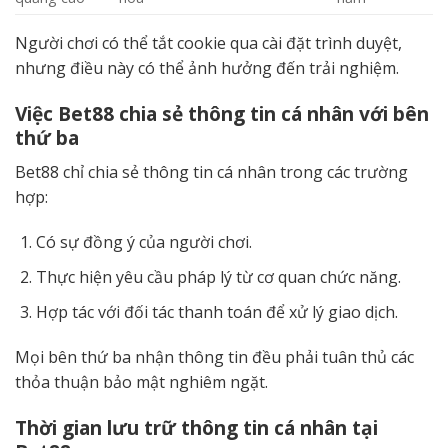
Người chơi có thể tắt cookie qua cài đặt trình duyệt,
nhưng điều này có thể ảnh hưởng đến trải nghiệm.
Việc Bet88 chia sẻ thông tin cá nhân với bên
thứ ba
Bet88 chỉ chia sẻ thông tin cá nhân trong các trường
hợp:
Có sự đồng ý của người chơi.
Thực hiện yêu cầu pháp lý từ cơ quan chức năng.
Hợp tác với đối tác thanh toán để xử lý giao dịch.
Mọi bên thứ ba nhận thông tin đều phải tuân thủ các
thỏa thuận bảo mật nghiêm ngặt.
Thời gian lưu trữ thông tin cá nhân tại