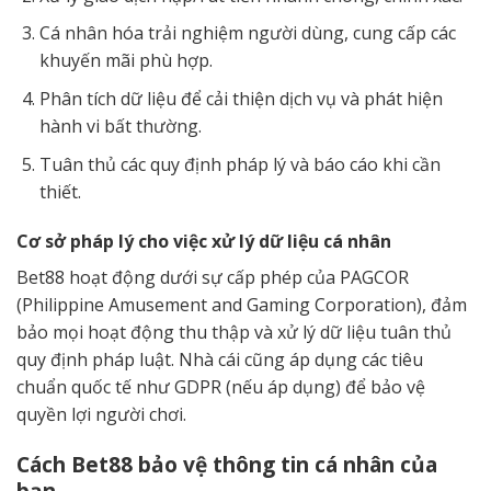
Cá nhân hóa trải nghiệm người dùng, cung cấp các
khuyến mãi phù hợp.
Phân tích dữ liệu để cải thiện dịch vụ và phát hiện
hành vi bất thường.
Tuân thủ các quy định pháp lý và báo cáo khi cần
thiết.
Cơ sở pháp lý cho việc xử lý dữ liệu cá nhân
Bet88 hoạt động dưới sự cấp phép của PAGCOR
(Philippine Amusement and Gaming Corporation), đảm
bảo mọi hoạt động thu thập và xử lý dữ liệu tuân thủ
quy định pháp luật. Nhà cái cũng áp dụng các tiêu
chuẩn quốc tế như GDPR (nếu áp dụng) để bảo vệ
quyền lợi người chơi.
Cách Bet88 bảo vệ thông tin cá nhân của
bạn