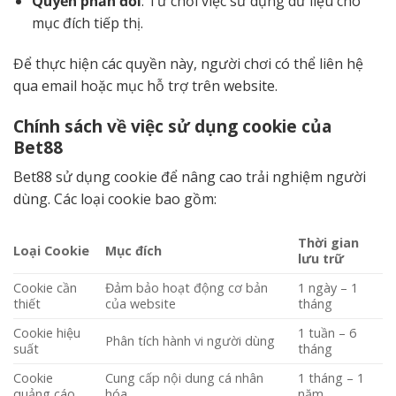
Quyền phản đối
: Từ chối việc sử dụng dữ liệu cho
mục đích tiếp thị.
Để thực hiện các quyền này, người chơi có thể liên hệ
qua email hoặc mục hỗ trợ trên website.
Chính sách về việc sử dụng cookie của
Bet88
Bet88 sử dụng cookie để nâng cao trải nghiệm người
dùng. Các loại cookie bao gồm:
Thời gian
Loại Cookie
Mục đích
lưu trữ
Cookie cần
Đảm bảo hoạt động cơ bản
1 ngày – 1
thiết
của website
tháng
Cookie hiệu
1 tuần – 6
Phân tích hành vi người dùng
suất
tháng
Cookie
Cung cấp nội dung cá nhân
1 tháng – 1
quảng cáo
hóa
năm