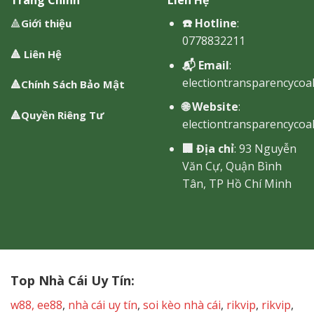
Trang Chính
Liên Hệ
☎️ Hotline
:
🔺
Giới thiệu
0778832211
🔺
Liên Hệ
📬 Email
:
electiontransparencycoal
🔺
Chính Sách Bảo Mật
🌐 Website
:
🔺
Quyền Riêng Tư
electiontransparencycoal
🏢 Địa chỉ
: 93 Nguyễn
Văn Cự, Quận Bình
Tân, TP Hồ Chí Minh
Top Nhà Cái Uy Tín:
w88
,
ee88
,
nhà cái uy tín
,
soi kèo nhà cái
,
rikvip
,
rikvip
,