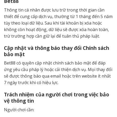
Bet88
Thông tin cá nhân được lưu trữ trong thời gian cần
thiết để cung cấp dịch vụ, thường từ 1 tháng đến 5 năm
tùy theo loại dữ liệu. Sau khi tài khoản bị xóa hoặc
không còn hoạt động, dữ liệu sẽ được xóa hoàn toàn,
trừ trường hợp cần giữ lại để tuân thủ pháp luật.
Cập nhật và thông báo thay đổi Chính sách
bảo mật
Bet88 có quyền cập nhật chính sách bảo mật để đáp
ứng yêu cầu pháp lý hoặc cải thiện dịch vụ. Mọi thay đổi
sẽ được thông báo qua email hoặc trên website ít nhất
7 ngày trước khi có hiệu lực.
Trách nhiệm của người chơi trong việc bảo
vệ thông tin
Người chơi cần: