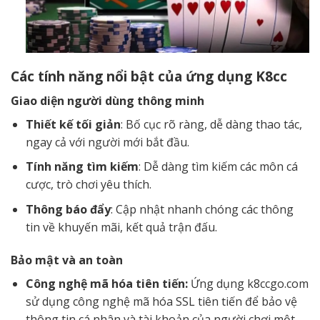
Các tính năng nổi bật của ứng dụng K8cc
Giao diện người dùng thông minh
Thiết kế tối giản
: Bố cục rõ ràng, dễ dàng thao tác,
ngay cả với người mới bắt đầu.
Tính năng tìm kiếm
: Dễ dàng tìm kiếm các môn cá
cược, trò chơi yêu thích.
Thông báo đẩy
: Cập nhật nhanh chóng các thông
tin về khuyến mãi, kết quả trận đấu.
Bảo mật và an toàn
Công nghệ mã hóa tiên tiến:
Ứng dụng k8ccgo.com
sử dụng công nghệ mã hóa SSL tiên tiến để bảo vệ
thông tin cá nhân và tài khoản của người chơi một