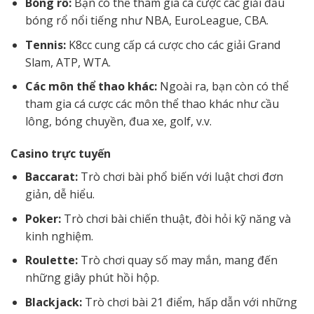
Bóng rổ:
Bạn có thể tham gia cá cược các giải đấu
bóng rổ nổi tiếng như NBA, EuroLeague, CBA.
Tennis:
K8cc cung cấp cá cược cho các giải Grand
Slam, ATP, WTA.
Các môn thể thao khác:
Ngoài ra, bạn còn có thể
tham gia cá cược các môn thể thao khác như cầu
lông, bóng chuyền, đua xe, golf, v.v.
Casino trực tuyến
Baccarat:
Trò chơi bài phổ biến với luật chơi đơn
giản, dễ hiểu.
Poker:
Trò chơi bài chiến thuật, đòi hỏi kỹ năng và
kinh nghiệm.
Roulette:
Trò chơi quay số may mắn, mang đến
những giây phút hồi hộp.
Blackjack:
Trò chơi bài 21 điểm, hấp dẫn với những