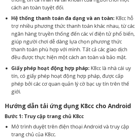
cách an toàn tuyệt đối.
Hệ thống thanh toán đa dạng và an toàn:
K8cc hỗ
trợ nhiều phương thức thanh toán khác nhau, từ các
ngân hàng truyền thống đến các ví điện tử phổ biến,
giúp người chơi dễ dàng lựa chọn phương thức
thanh toán phù hợp với mình. Tất cả các giao dịch
đều được thực hiện một cách an toàn và bảo mật.
Giấy phép hoạt động hợp pháp:
K8cc là nhà cái uy
tín, có giấy phép hoạt động hợp pháp, được cấp
phép bởi các cơ quan quản lý cờ bạc uy tín trên thế
giới.
Hướng dẫn tải ứng dụng K8cc cho Android
Bước 1: Truy cập trang chủ K8cc
Mở trình duyệt trên điện thoại Android và truy cập
trang chủ của K8cc.