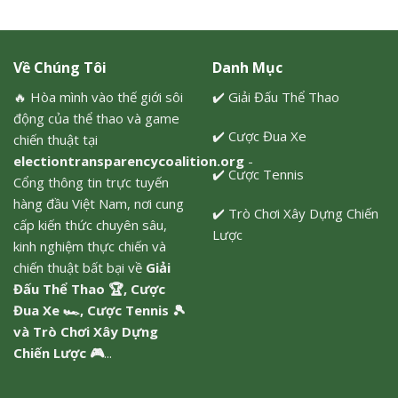
Về Chúng Tôi
Danh Mục
🔥 Hòa mình vào thế giới sôi
✔️
Giải Đấu Thể Thao
động của thể thao và game
✔️
Cược Đua Xe
chiến thuật tại
electiontransparencycoalition.org
-
✔️
Cược Tennis
Cổng thông tin trực tuyến
hàng đầu Việt Nam, nơi cung
✔️
Trò Chơi Xây Dựng Chiến
cấp kiến thức chuyên sâu,
Lược
kinh nghiệm thực chiến và
chiến thuật bất bại về
Giải
Đấu Thể Thao
🏆,
Cược
Đua Xe
🏎️,
Cược Tennis
🎾
và
Trò Chơi Xây Dựng
Chiến Lược
🎮
...