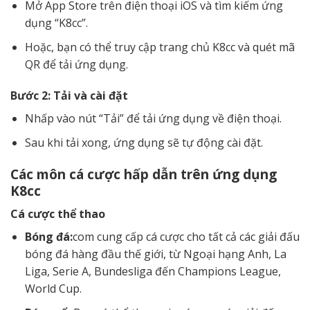
Mở App Store trên điện thoại iOS và tìm kiếm ứng
dụng “K8cc”.
Hoặc, bạn có thể truy cập trang chủ K8cc và quét mã
QR để tải ứng dụng.
Bước 2: Tải và cài đặt
Nhấp vào nút “Tải” để tải ứng dụng về điện thoại.
Sau khi tải xong, ứng dụng sẽ tự động cài đặt.
Các môn cá cược hấp dẫn trên ứng dụng
K8cc
Cá cược thể thao
Bóng đá:
com cung cấp cá cược cho tất cả các giải đấu
bóng đá hàng đầu thế giới, từ Ngoại hạng Anh, La
Liga, Serie A, Bundesliga đến Champions League,
World Cup.