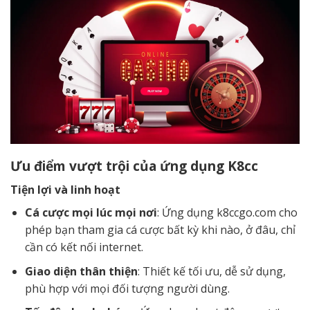
Ưu điểm vượt trội của ứng dụng K8cc
Tiện lợi và linh hoạt
Cá cược mọi lúc mọi nơi
: Ứng dụng k8ccgo.com cho
phép bạn tham gia cá cược bất kỳ khi nào, ở đâu, chỉ
cần có kết nối internet.
Giao diện thân thiện
: Thiết kế tối ưu, dễ sử dụng,
phù hợp với mọi đối tượng người dùng.