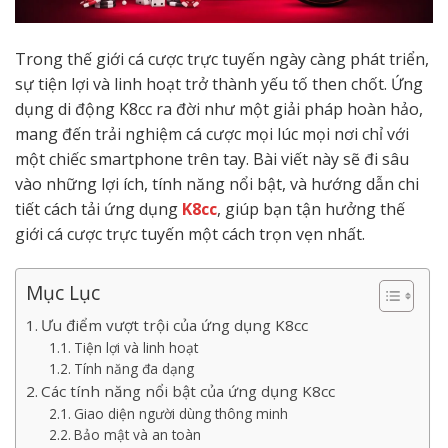
Trong thế giới cá cược trực tuyến ngày càng phát triển,
sự tiện lợi và linh hoạt trở thành yếu tố then chốt. Ứng
dụng di động K8cc ra đời như một giải pháp hoàn hảo,
mang đến trải nghiệm cá cược mọi lúc mọi nơi chỉ với
một chiếc smartphone trên tay. Bài viết này sẽ đi sâu
vào những lợi ích, tính năng nổi bật, và hướng dẫn chi
tiết cách tải ứng dụng
K8cc
, giúp bạn tận hưởng thế
giới cá cược trực tuyến một cách trọn vẹn nhất.
Mục Lục
Ưu điểm vượt trội của ứng dụng K8cc
Tiện lợi và linh hoạt
Tính năng đa dạng
Các tính năng nổi bật của ứng dụng K8cc
Giao diện người dùng thông minh
Bảo mật và an toàn