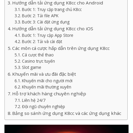
Hướng dẫn tải ứng dụng K8cc cho Android
Bước 1: Truy cập trang chủ K8cc
Bước 2: Tải file APK
Bước 3: Cài đặt ứng dụng
Hướng dẫn tải ứng dụng K8cc cho iOS
Bước 1: Truy cập App Store
Bước 2: Tải và cài đặt
Các môn cá cược hấp dẫn trên ứng dụng K8cc
Cá cược thể thao
Casino trực tuyến
Slot game
Khuyến mãi và ưu đãi đặc biệt
Khuyến mãi cho người mới
Khuyến mãi thường xuyên
Hỗ trợ khách hàng chuyên nghiệp
Liên hệ 24/7
Đội ngũ chuyên nghiệp
Bảng so sánh ứng dụng K8cc và các ứng dụng khác