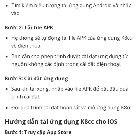
Tìm kiếm biểu tượng tải ứng dụng Android và nhấp
vào.
Bước 2: Tải file APK
Hệ thống sẽ tự động tải file APK của ứng dụng K8cc
về điện thoại.
Bạn cần cho phép trình duyệt cài đặt ứng dụng từ
nguồn không xác định trong cài đặt điện thoại.
Bước 3: Cài đặt ứng dụng
Sau khi tải xong, nhấp vào file APK để bắt đầu quá
trình cài đặt.
Đợi quá trình cài đặt hoàn tất và mở ứng dụng K8cc.
Hướng dẫn tải ứng dụng K8cc cho iOS
Bước 1: Truy cập App Store