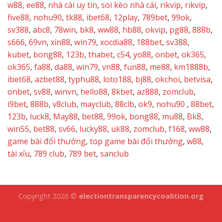
w88
,
ee88
,
nhà cái uy tín
,
soi kèo nhà cái
,
rikvip
,
rikvip
,
five88
,
nohu90
,
tk88
,
ibet68
,
12play
,
789bet
,
99ok
,
sv388
,
abc8
,
78win
,
bk8
,
ww88
,
hb88
,
okvip
,
pg88
,
888b
,
s666
,
69vn
,
xin88
,
win79
,
xocdia88
,
188bet
,
sv388
,
kubet
,
bong88
,
123b
,
thabet
,
c54
,
yo88
,
onbet
,
ok365
,
ok365
,
fa88
,
da88
,
win79
,
vn88
,
fun88
,
me88
,
km1888b
,
ibet68
,
azbet88
,
typhu88
,
loto188
,
bj88
,
okchoi
,
betvisa
,
onbet
,
sv88
,
winvn
,
hello88
,
8kbet
,
az888
,
zomclub
,
i9bet
,
888b
,
v8club
,
mayclub
,
88clb
,
ok9
,
nohu90
,
88bet
,
123b
,
luck8
,
May88
,
bet88
,
99ok
,
bong88
,
mu88
,
Bk8
,
win55
,
bet88
,
sv66
,
lucky88
,
uk88
,
zomclub
,
f168
,
ww88
,
game bài đổi thưởng
,
top game bài đổi thưởng
,
w88
,
tài xỉu
,
789 club
,
789 bet
,
sanclub
Copyright 2026 ©
electiontransparencycoalition.org