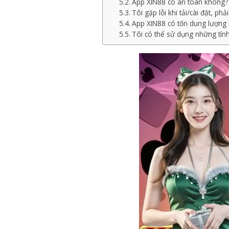
App XIN88 có an toàn không?
Tôi gặp lỗi khi tải/cài đặt, ph
App XIN88 có tốn dung lượng
Tôi có thể sử dụng những tính