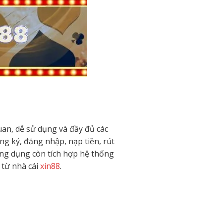
uan, dễ sử dụng và đầy đủ các
ng ký, đăng nhập, nạp tiền, rút
 Ứng dụng còn tích hợp hệ thống
 từ nhà cái
xin88
.