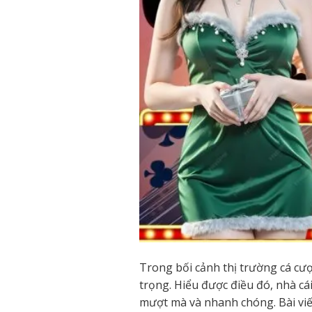
Trong bối cảnh thị trường cá cượ
trọng. Hiểu được điều đó, nhà cá
mượt mà và nhanh chóng. Bài viết