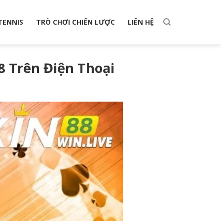
TENNIS
TRÒ CHƠI CHIẾN LƯỢC
LIÊN HỆ
8 Trên Điện Thoại