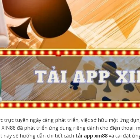
c trực tuyến ngày càng phát triển, việc sở hữu một ứng dụng
i XIN88 đã phát triển ứng dụng riêng dành cho điện thoại, 
 này sẽ hướng dẫn chi tiết cách
tải app xin88
và cài đặt ứn