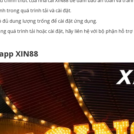
ủ chính thức của nhà cái XIN88 để đảm bảo an toàn và tránh
nh trong quá trình tải và cài đặt.
ó đủ dung lượng trống để cài đặt ứng dụng.
ng quá trình tải hoặc cài đặt, hãy liên hệ với bộ phận hỗ t
 app XIN88