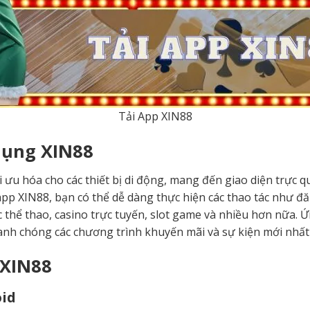
Tải App XIN88
dụng XIN88
 ưu hóa cho các thiết bị di động, mang đến giao diện trực q
app XIN88, bạn có thể dễ dàng thực hiện các thao tác như đă
ợc thể thao, casino trực tuyến, slot game và nhiều hơn nữa.
nh chóng các chương trình khuyến mãi và sự kiện mới nhất
 XIN88
oid