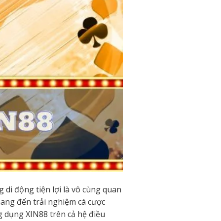
 di động tiện lợi là vô cùng quan
mang đến trải nghiệm cá cược
g dụng XIN88 trên cả hệ điều