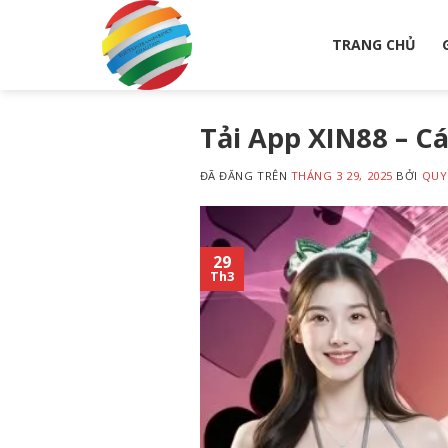
Chuyển
đến
TRANG CHỦ
nội
dung
Tải App XIN88 – C
ĐÃ ĐĂNG TRÊN
THÁNG 3 29, 2025
BỞI
QUY
29
Th3