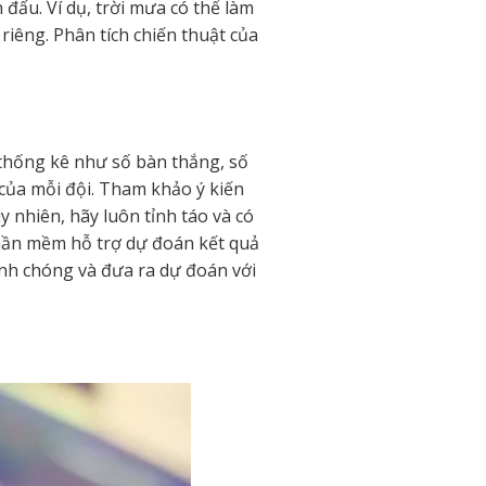
đấu. Ví dụ, trời mưa có thể làm
 riêng. Phân tích chiến thuật của
 thống kê như số bàn thắng, số
 của mỗi đội. Tham khảo ý kiến
 nhiên, hãy luôn tỉnh táo và có
phần mềm hỗ trợ dự đoán kết quả
hanh chóng và đưa ra dự đoán với