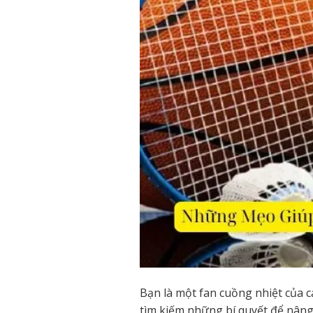
Bạn là một fan cuồng nhiệt của 
tìm kiếm những bí quyết để nâng c