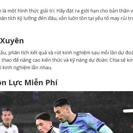
là một hình thức giải trí. Hãy đặt ra giới hạn cho bản thân
ân tích kỹ lưỡng đến đâu, vẫn luôn tồn tại yếu tố may rủi tr
 Xuyên
ấu, phân tích kết quả và rút kinh nghiệm sau mỗi lần dự đoá
ể thao để nâng cao kiến thức và kỹ năng dự đoán. Chia sẻ k
i kinh nghiệm lẫn nhau.
n Lực Miễn Phí