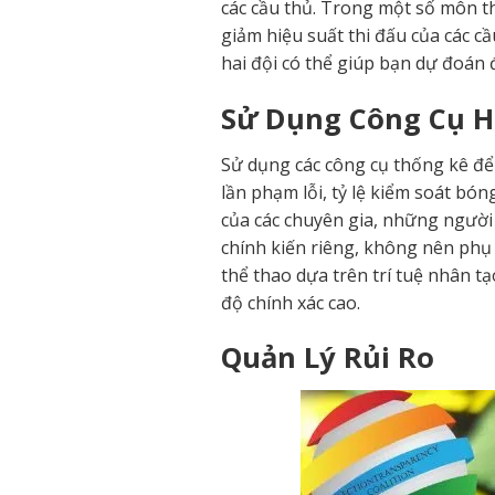
các cầu thủ. Trong một số môn th
giảm hiệu suất thi đấu của các cầ
hai đội có thể giúp bạn dự đoán 
Sử Dụng Công Cụ H
Sử dụng các công cụ thống kê để 
lần phạm lỗi, tỷ lệ kiểm soát bó
của các chuyên gia, những người 
chính kiến riêng, không nên phụ
thể thao dựa trên trí tuệ nhân tạ
độ chính xác cao.
Quản Lý Rủi Ro