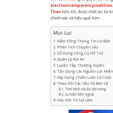
electiontransparencycoalition
Thao
hữu ích, được chắt lọc từ k
chính xác và hiệu quả hơn.
Mục Lục
Nắm Vững Thông Tin Cơ Bản
Phân Tích Chuyên Sâu
Sử Dụng Công Cụ Hỗ Trợ
Quản Lý Rủi Ro
Luyện Tập Thường Xuyên
Tận Dụng Các Nguồn Lực Miễn
Xây Dựng Chiến Lược Cá Cược
Theo Dõi Các Yếu Tố Bên Lề
Tình hình nội bộ đội bóng
Sự kiện bên ngoài
Học Hỏi Từ Sai Lầm