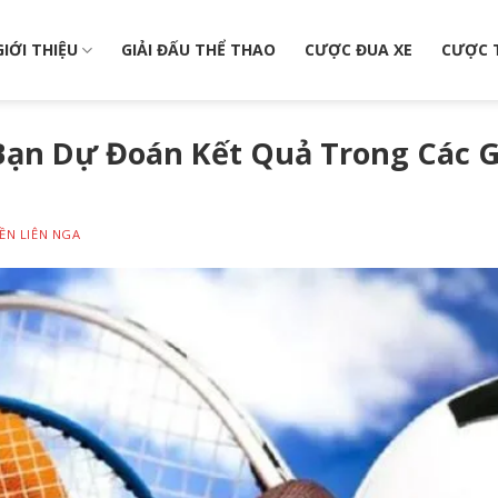
GIỚI THIỆU
GIẢI ĐẤU THỂ THAO
CƯỢC ĐUA XE
CƯỢC 
ạn Dự Đoán Kết Quả Trong Các G
ỀN LIÊN NGA