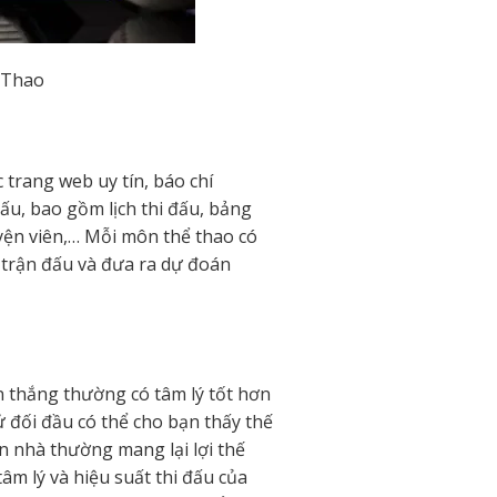
 Thao
 trang web uy tín, báo chí
ấu, bao gồm lịch thi đấu, bảng
uyện viên,… Mỗi môn thể thao có
n trận đấu và đưa ra dự đoán
n thắng thường có tâm lý tốt hơn
ử đối đầu có thể cho bạn thấy thế
n nhà thường mang lại lợi thế
âm lý và hiệu suất thi đấu của