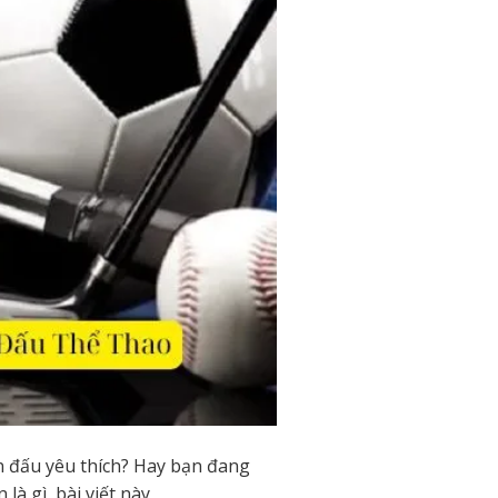
n đấu yêu thích? Hay bạn đang
à gì, bài viết này