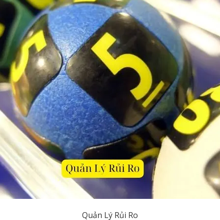
Quản Lý Rủi Ro