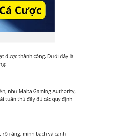
ạt được thành công. Dưới đây là
ng:
yền, như Malta Gaming Authority,
i tuân thủ đầy đủ các quy định
ợc rõ ràng, minh bạch và cạnh