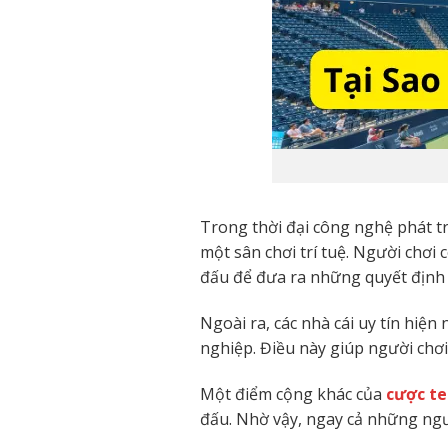
Trong thời đại công nghệ phát tri
một sân chơi trí tuệ. Người chơi 
đấu để đưa ra những quyết định 
Ngoài ra, các nhà cái uy tín hiện
nghiệp. Điều này giúp người chơ
Một điểm cộng khác của
cược te
đấu. Nhờ vậy, ngay cả những ngườ