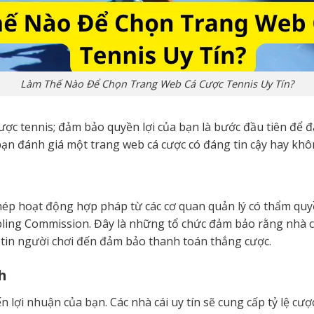
Làm Thế Nào Để Chọn Trang Web Cá Cược Tennis Uy Tín?
ợc tennis; đảm bảo quyền lợi của bạn là bước đầu tiên để đ
bạn đánh giá một trang web cá cược có đáng tin cậy hay khô
 phép hoạt động hợp pháp từ các cơ quan quản lý có thẩm qu
ng Commission. Đây là những tổ chức đảm bảo rằng nhà cá
 tin người chơi đến đảm bảo thanh toán thắng cược.
h
ến lợi nhuận của bạn. Các nhà cái uy tín sẽ cung cấp tỷ lệ cư