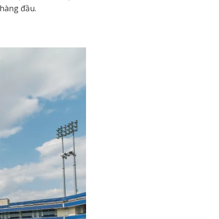
 hàng đầu.