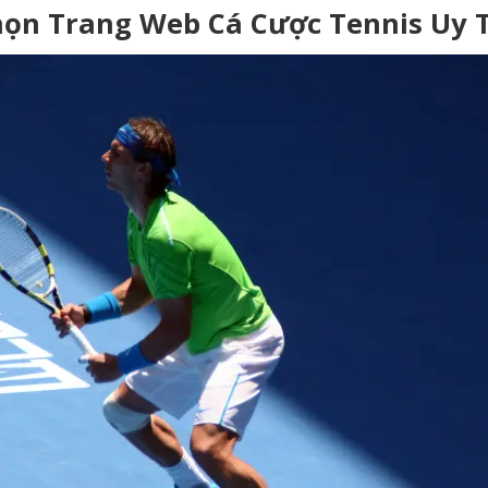
ọn Trang Web Cá Cược Tennis Uy T