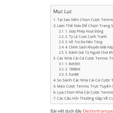
Mục Lục
Tại Sao Nên Chọn Cược Tenni
Làm Thế Nào Để Chọn Trang W
1. Giấy Phép Hoạt Động
2. Tỷ Lệ Cược Cạnh Tranh
3. Hỗ Trợ Đa Nền Tảng
4. Chính Sách Khuyến Mãi Hấ
5. Đánh Giá Từ Người Chơi K
Các Nhà Cái Cá Cược Tennis T
1. Bet365
2. 188Bet
3. Fun88
So Sánh Các Nhà Cái Cá Cược 
Mẹo Cược Tennis Trực Tuyến 
Lựa Chọn Nhà Cái Cược Tennis
Các Câu Hỏi Thường Gặp Về C
Bài viết dưới đây
Electiontranspa