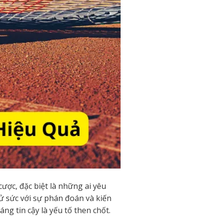
ợc, đặc biệt là những ai yêu
hử sức với sự phán đoán và kiến
áng tin cậy là yếu tố then chốt.