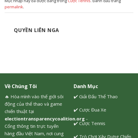
Mục nhập này đã được đăng trong
Cược Tennis
. Đánh dấu trang
permalink
.
QUYỀN LIÊN NGA
Về Chúng Tôi
Danh Mục
🔥 Hòa mình vào thế giới sôi
✔️
Giải Đấu Thể Thao
động của thể thao và game
✔️
Cược Đua Xe
chiến thuật tại
electiontransparencycoalition.org
-
✔️
Cược Tennis
Cổng thông tin trực tuyến
hàng đầu Việt Nam, nơi cung
✔️
Trò Chơi Xây Dựng Chiến