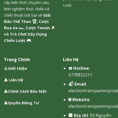
cấp kiến thức chuyên sâu,
Lược
kinh nghiệm thực chiến và
chiến thuật bất bại về
Giải
Đấu Thể Thao
🏆,
Cược
Đua Xe
🏎️,
Cược Tennis
🎾
và
Trò Chơi Xây Dựng
Chiến Lược
🎮
...
Trang Chính
Liên Hệ
☎️ Hotline
:
🔺
Giới thiệu
0778832211
🔺
Liên Hệ
📬 Email
:
electiontransparencycoal
🔺
Chính Sách Bảo Mật
🌐 Website
:
🔺
Quyền Riêng Tư
electiontransparencycoal
🏢 Địa chỉ
: 93 Nguyễn