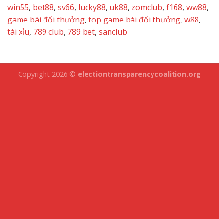
win55
,
bet88
,
sv66
,
lucky88
,
uk88
,
zomclub
,
f168
,
ww88
,
game bài đổi thưởng
,
top game bài đổi thưởng
,
w88
,
tài xỉu
,
789 club
,
789 bet
,
sanclub
Copyright 2026 ©
electiontransparencycoalition.org