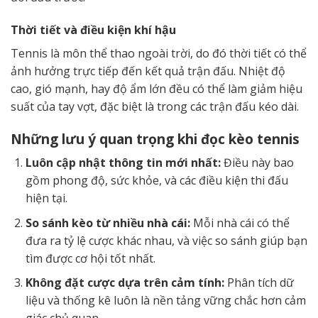
Thời tiết và điều kiện khí hậu
Tennis là môn thể thao ngoài trời, do đó thời tiết có thể
ảnh hưởng trực tiếp đến kết quả trận đấu. Nhiệt độ
cao, gió mạnh, hay độ ẩm lớn đều có thể làm giảm hiệu
suất của tay vợt, đặc biệt là trong các trận đấu kéo dài.
Những lưu ý quan trọng khi đọc kèo tennis
Luôn cập nhật thông tin mới nhất:
Điều này bao
gồm phong độ, sức khỏe, và các điều kiện thi đấu
hiện tại.
So sánh kèo từ nhiều nhà cái:
Mỗi nhà cái có thể
đưa ra tỷ lệ cược khác nhau, và việc so sánh giúp bạn
tìm được cơ hội tốt nhất.
Không đặt cược dựa trên cảm tính:
Phân tích dữ
liệu và thống kê luôn là nền tảng vững chắc hơn cảm