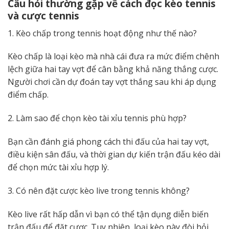
Câu hỏi thường gặp về cách đọc kèo tennis
và cược tennis
1. Kèo chấp trong tennis hoạt động như thế nào?
Kèo chấp là loại kèo mà nhà cái đưa ra mức điểm chênh
lệch giữa hai tay vợt để cân bằng khả năng thắng cược.
Người chơi cần dự đoán tay vợt thắng sau khi áp dụng
điểm chấp.
2. Làm sao để chọn kèo tài xỉu tennis phù hợp?
Bạn cần đánh giá phong cách thi đấu của hai tay vợt,
điều kiện sân đấu, và thời gian dự kiến trận đấu kéo dài
để chọn mức tài xỉu hợp lý.
3. Có nên đặt cược kèo live trong tennis không?
Kèo live rất hấp dẫn vì bạn có thể tận dụng diễn biến
trận đấu để đặt cược. Tuy nhiên, loại kèo này đòi hỏi