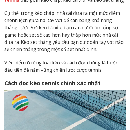
Cụ thể, trong kèo chấp, nhà cái đưa ra một mức điểm
chênh lệch giữa hai tay vợt để cân bằng khả năng
thắng cược. Với kèo tài xỉu, bạn cần dự đoán tổng số
game hoặc set sẽ cao hơn hay thấp hơn mức nhà cái
đưa ra. Kèo set thắng yêu cầu bạn dự đoán tay vợt nào
sẽ chiến thắng trong một số set nhất định.
Việc hiểu rõ từng loại kèo và cách đọc chúng là bước
đầu tiên để nắm vững chiến lược cược tennis.
Cách đọc kèo tennis chính xác nhất