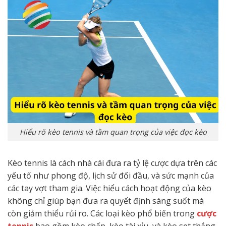
Hiểu rõ kèo tennis và tầm quan trọng của việc đọc kèo
Kèo tennis là cách nhà cái đưa ra tỷ lệ cược dựa trên các
yếu tố như phong độ, lịch sử đối đầu, và sức mạnh của
các tay vợt tham gia. Việc hiểu cách hoạt động của kèo
không chỉ giúp bạn đưa ra quyết định sáng suốt mà
còn giảm thiểu rủi ro. Các loại kèo phổ biến trong
cược
tennis
bao gồm kèo chấp, kèo tài xỉu, và kèo set thắng.