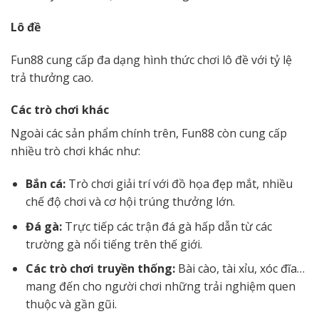
Lô đề
Fun88 cung cấp đa dạng hình thức chơi lô đề với tỷ lệ
trả thưởng cao.
Các trò chơi khác
Ngoài các sản phẩm chính trên, Fun88 còn cung cấp
nhiều trò chơi khác như:
Bắn cá:
Trò chơi giải trí với đồ họa đẹp mắt, nhiều
chế độ chơi và cơ hội trúng thưởng lớn.
Đá gà:
Trực tiếp các trận đá gà hấp dẫn từ các
trường gà nổi tiếng trên thế giới.
Các trò chơi truyền thống:
Bài cào, tài xỉu, xóc đĩa…
mang đến cho người chơi những trải nghiệm quen
thuộc và gần gũi.