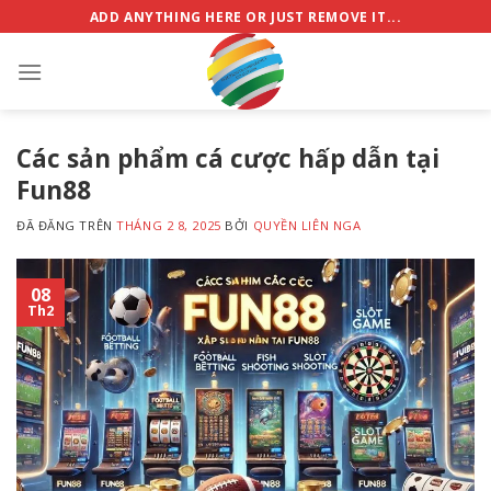
Chuyển
ADD ANYTHING HERE OR JUST REMOVE IT...
đến
nội
dung
Các sản phẩm cá cược hấp dẫn tại
Fun88
ĐÃ ĐĂNG TRÊN
THÁNG 2 8, 2025
BỞI
QUYỀN LIÊN NGA
08
Th2