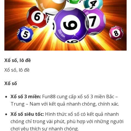
Xổ số, lô đề
Xổ số, lô đề
Xổ số
Xổ số 3 miền:
Fun88 cung cấp xổ số 3 miền Bắc –
Trung – Nam với kết quả nhanh chóng, chính xác.
Xổ số siêu tốc:
Hình thức xổ số có kết quả nhanh
chóng chỉ trong vài phút, phù hợp với những người
chơi yêu thích sự nhanh chóng.