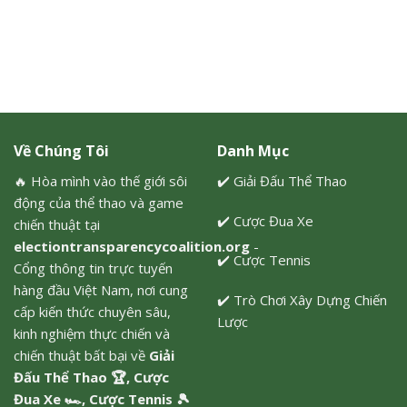
Về Chúng Tôi
Danh Mục
🔥 Hòa mình vào thế giới sôi
✔️
Giải Đấu Thể Thao
động của thể thao và game
✔️
Cược Đua Xe
chiến thuật tại
electiontransparencycoalition.org
-
✔️
Cược Tennis
Cổng thông tin trực tuyến
hàng đầu Việt Nam, nơi cung
✔️
Trò Chơi Xây Dựng Chiến
cấp kiến thức chuyên sâu,
Lược
kinh nghiệm thực chiến và
chiến thuật bất bại về
Giải
Đấu Thể Thao
🏆,
Cược
Đua Xe
🏎️,
Cược Tennis
🎾