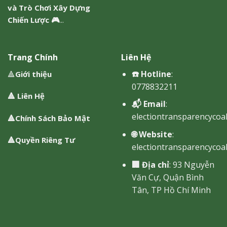
và
Trò Chơi Xây Dựng
Chiến Lược
🎮
...
Trang Chính
Liên Hệ
☎️ Hotline
:
🔺
Giới thiệu
0778832211
🔺
Liên Hệ
📬 Email
:
electiontransparencycoal
🔺
Chính Sách Bảo Mật
🌐 Website
:
🔺
Quyền Riêng Tư
electiontransparencycoal
🏢 Địa chỉ
: 93 Nguyễn
Văn Cự, Quận Bình
Tân, TP Hồ Chí Minh