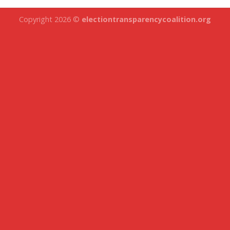
Copyright 2026 ©
electiontransparencycoalition.org