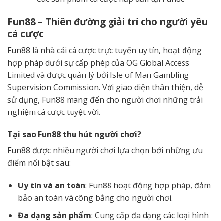
Fun88 – Thiên đường giải trí cho người yêu
cá cược
Fun88 là nhà cái cá cược trực tuyến uy tín, hoạt động
hợp pháp dưới sự cấp phép của OG Global Access
Limited và được quản lý bởi Isle of Man Gambling
Supervision Commission. Với giao diện thân thiện, dễ
sử dụng, Fun88 mang đến cho người chơi những trải
nghiệm cá cược tuyệt vời.
Tại sao Fun88 thu hút người chơi?
Fun88 được nhiều người chơi lựa chọn bởi những ưu
điểm nổi bật sau:
Uy tín và an toàn
: Fun88 hoạt động hợp pháp, đảm
bảo an toàn và công bằng cho người chơi.
Đa dạng sản phẩm
: Cung cấp đa dạng các loại hình