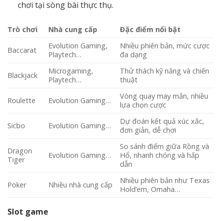
chơi tại sòng bài thực thụ.
Trò chơi
Nhà cung cấp
Đặc điểm nổi bật
Evolution Gaming,
Nhiều phiên bản, mức cược
Baccarat
Playtech…
đa dạng
Microgaming,
Thử thách kỹ năng và chiến
Blackjack
Playtech…
thuật
Vòng quay may mắn, nhiều
Roulette
Evolution Gaming…
lựa chọn cược
Dự đoán kết quả xúc xắc,
Sicbo
Evolution Gaming…
đơn giản, dễ chơi
So sánh điểm giữa Rồng và
Dragon
Evolution Gaming…
Hổ, nhanh chóng và hấp
Tiger
dẫn
Nhiều phiên bản như Texas
Poker
Nhiều nhà cung cấp
Hold’em, Omaha…
Slot game