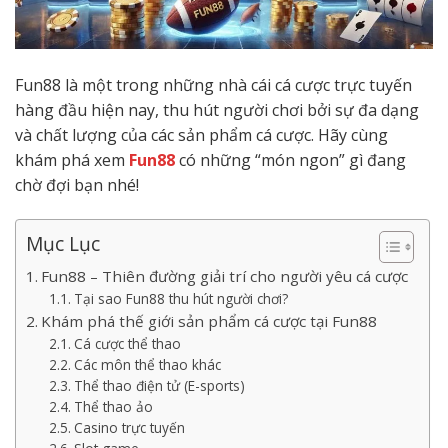
Fun88 là một trong những nhà cái cá cược trực tuyến
hàng đầu hiện nay, thu hút người chơi bởi sự đa dạng
và chất lượng của các sản phẩm cá cược. Hãy cùng
khám phá xem
Fun88
có những “món ngon” gì đang
chờ đợi bạn nhé!
Mục Lục
Fun88 – Thiên đường giải trí cho người yêu cá cược
Tại sao Fun88 thu hút người chơi?
Khám phá thế giới sản phẩm cá cược tại Fun88
Cá cược thể thao
Các môn thể thao khác
Thể thao điện tử (E-sports)
Thể thao ảo
Casino trực tuyến