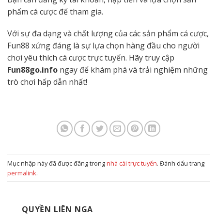
phẩm cá cược để tham gia.
Với sự đa dạng và chất lượng của các sản phẩm cá cược,
Fun88 xứng đáng là sự lựa chọn hàng đầu cho người
chơi yêu thích cá cược trực tuyến. Hãy truy cập
Fun88go.info
ngay để khám phá và trải nghiệm những
trò chơi hấp dẫn nhất!
Mục nhập này đã được đăng trong
nhà cái trực tuyến
. Đánh dấu trang
permalink
.
QUYỀN LIÊN NGA