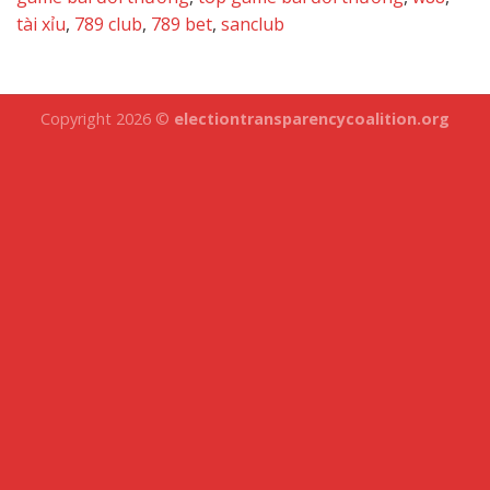
tài xỉu
,
789 club
,
789 bet
,
sanclub
Copyright 2026 ©
electiontransparencycoalition.org