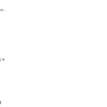
h...
 ai
ể