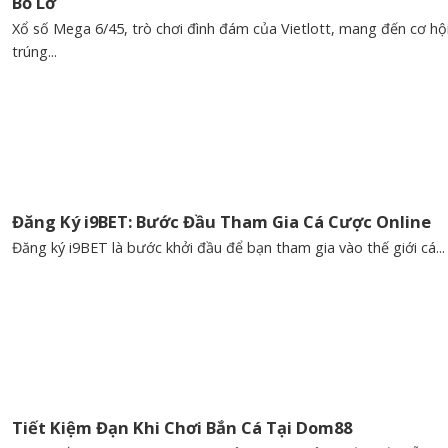
Bỏ Lỡ
Xổ số Mega 6/45, trò chơi đình đám của Vietlott, mang đến cơ hộ
trúng...
Đăng Ký i9BET: Bước Đầu Tham Gia Cá Cược Online
Đăng ký i9BET là bước khởi đầu để bạn tham gia vào thế giới cá...
Tiết Kiệm Đạn Khi Chơi Bắn Cá Tại Dom88