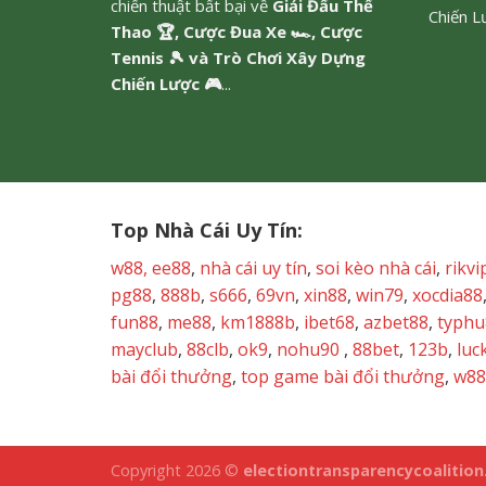
chiến thuật bất bại về
Giải Đấu Thể
Chiến L
Thao
🏆,
Cược Đua Xe
🏎️,
Cược
Tennis
🎾 và
Trò Chơi Xây Dựng
Chiến Lược
🎮
...
Top Nhà Cái Uy Tín:
w88
,
ee88
,
nhà cái uy tín
,
soi kèo nhà cái
,
rikvi
pg88
,
888b
,
s666
,
69vn
,
xin88
,
win79
,
xocdia88
fun88
,
me88
,
km1888b
,
ibet68
,
azbet88
,
typhu
mayclub
,
88clb
,
ok9
,
nohu90
,
88bet
,
123b
,
luc
bài đổi thưởng
,
top game bài đổi thưởng
,
w88
Copyright 2026 ©
electiontransparencycoalition