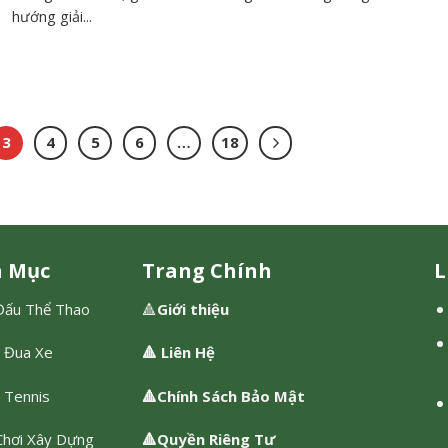
hướng giải...
3
4
5
6
…
18
 Mục
Trang Chính
L
 Đấu Thể Thao
🔺
Giới thiệu
 Đua Xe
🔺
Liên Hệ
 Tennis
🔺
Chính Sách Bảo Mật
Chơi Xây Dựng
🔺
Quyền Riêng Tư