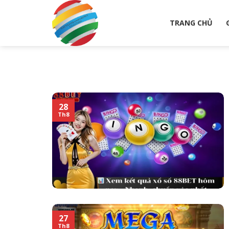
Chuyển
đến
TRANG CHỦ
nội
dung
28
Th8
27
Th8