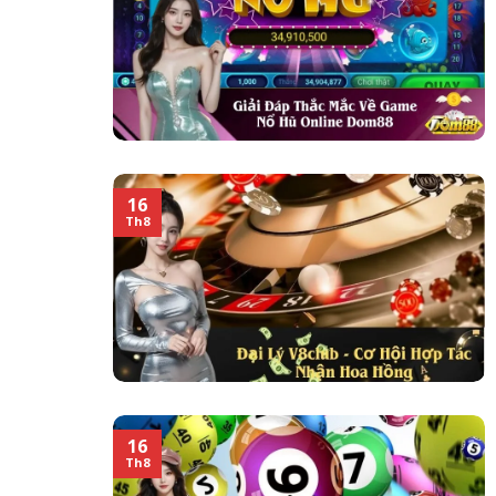
16
Th8
16
Th8