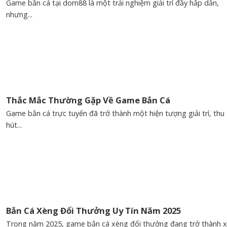
Game bắn cá tại dom88 là một trải nghiệm giải trí đầy hấp dẫn,
nhưng...
Thắc Mắc Thường Gặp Về Game Bắn Cá
Game bắn cá trực tuyến đã trở thành một hiện tượng giải trí, thu
hút...
Bắn Cá Xèng Đổi Thưởng Uy Tín Năm 2025
Trong năm 2025, game bắn cá xèng đổi thưởng đang trở thành 